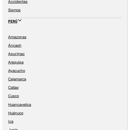
Accidentes
Sismos
PERÚ
Amazonas
Áncash
Apurímac
Arequipa
Ayacucho
Cajamarca
Callao
Cusco
Huancavelica
Huánuco
Ica
Junín