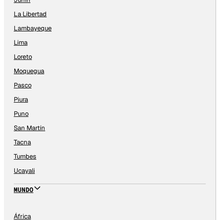
La Libertad
Lambayeque
Lima
Loreto
Moquegua
Pasco
Piura
Puno
San Martín
Tacna
Tumbes
Ucayali
MUNDO
África