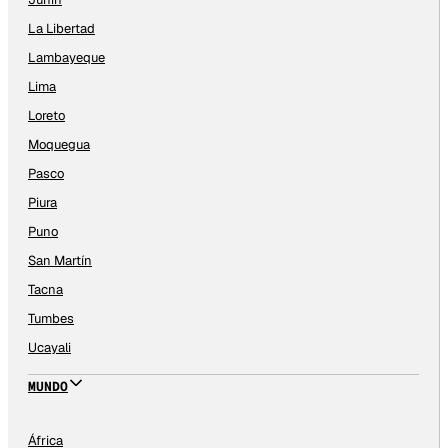
La Libertad
Lambayeque
Lima
Loreto
Moquegua
Pasco
Piura
Puno
San Martín
Tacna
Tumbes
Ucayali
MUNDO
África