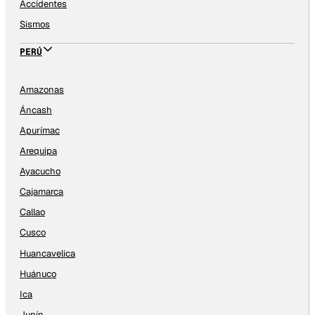
Accidentes
Sismos
PERÚ
Amazonas
Áncash
Apurímac
Arequipa
Ayacucho
Cajamarca
Callao
Cusco
Huancavelica
Huánuco
Ica
Junín