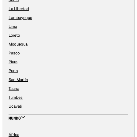
La Libertad
Lambayeque
Lima
Loreto
Moquegua
Pasco
Piura
Puno
San Martín
Tacna
Tumbes
Ucayali
MUNDO
África