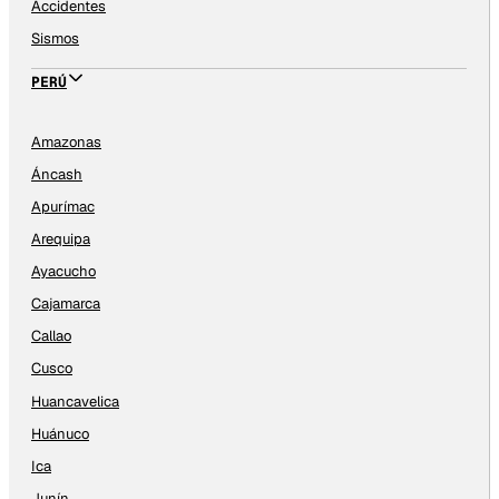
Accidentes
Sismos
PERÚ
Amazonas
Áncash
Apurímac
Arequipa
Ayacucho
Cajamarca
Callao
Cusco
Huancavelica
Huánuco
Ica
Junín