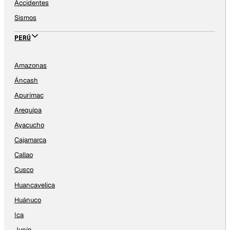
Accidentes
Sismos
PERÚ
Amazonas
Áncash
Apurímac
Arequipa
Ayacucho
Cajamarca
Callao
Cusco
Huancavelica
Huánuco
Ica
Junín