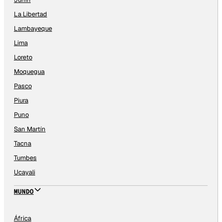
La Libertad
Lambayeque
Lima
Loreto
Moquegua
Pasco
Piura
Puno
San Martín
Tacna
Tumbes
Ucayali
MUNDO
África