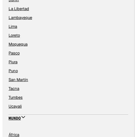
La Libertad
Lambayeque
Lima
Loreto
Moquegua
Pasco
Piura
Puno
San Martín
Tacna
Tumbes
Ucayali
MUNDO
África