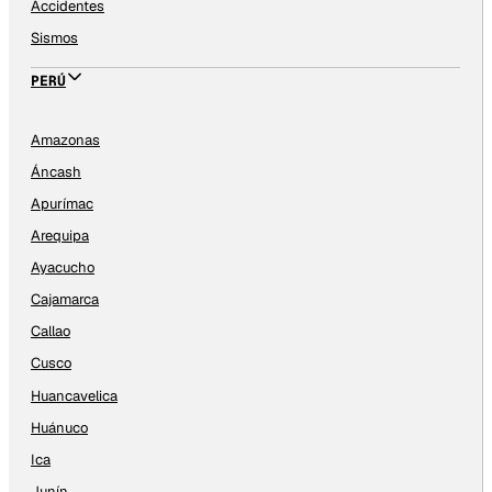
Accidentes
Sismos
PERÚ
Amazonas
Áncash
Apurímac
Arequipa
Ayacucho
Cajamarca
Callao
Cusco
Huancavelica
Huánuco
Ica
Junín