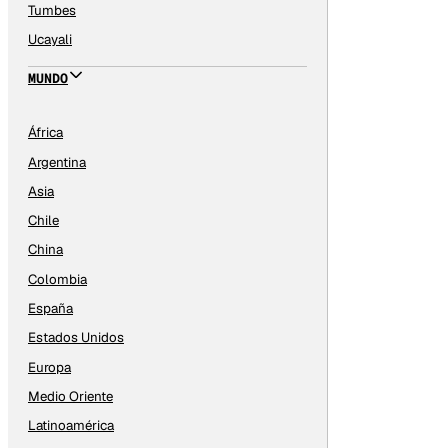
Tumbes
Ucayali
MUNDO
África
Argentina
Asia
Chile
China
Colombia
España
Estados Unidos
Europa
Medio Oriente
Latinoamérica