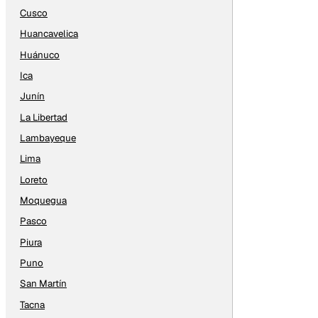
Cusco
Huancavelica
Huánuco
Ica
Junín
La Libertad
Lambayeque
Lima
Loreto
Moquegua
Pasco
Piura
Puno
San Martín
Tacna