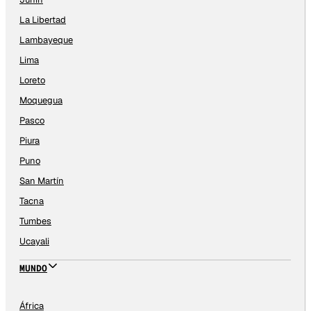
La Libertad
Lambayeque
Lima
Loreto
Moquegua
Pasco
Piura
Puno
San Martín
Tacna
Tumbes
Ucayali
MUNDO
África