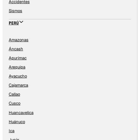
Accidentes
Sismos
PERÚ
Amazonas
Áncash
Apurímac
Arequipa
Ayacucho
Cajamarca
Callao
Cusco
Huancavelica
Huánuco
Ica
Junín