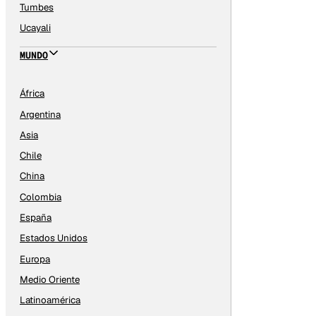
Tumbes
Ucayali
MUNDO
África
Argentina
Asia
Chile
China
Colombia
España
Estados Unidos
Europa
Medio Oriente
Latinoamérica