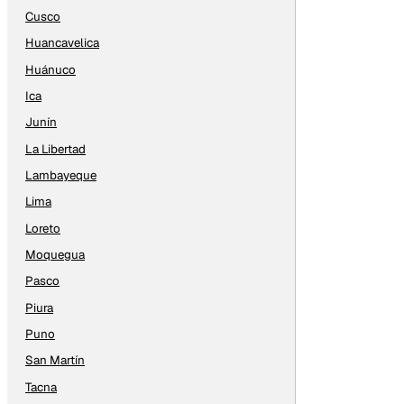
Cusco
Huancavelica
Huánuco
Ica
Junín
La Libertad
Lambayeque
Lima
Loreto
Moquegua
Pasco
Piura
Puno
San Martín
Tacna