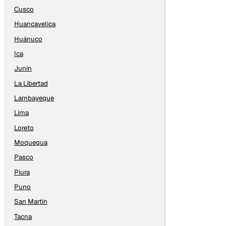
Cusco
Huancavelica
Huánuco
Ica
Junín
La Libertad
Lambayeque
Lima
Loreto
Moquegua
Pasco
Piura
Puno
San Martín
Tacna