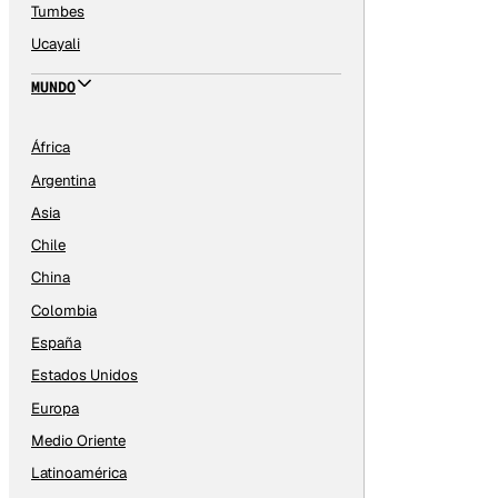
Tumbes
Ucayali
MUNDO
África
Argentina
Asia
Chile
China
Colombia
España
Estados Unidos
Europa
Medio Oriente
Latinoamérica