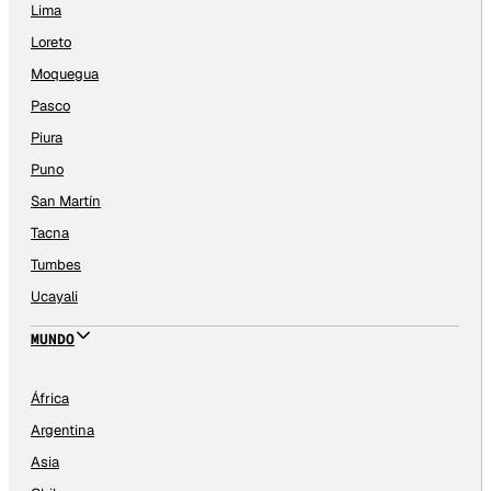
Lima
Loreto
Moquegua
Pasco
Piura
Puno
San Martín
Tacna
Tumbes
Ucayali
MUNDO
África
Argentina
Asia