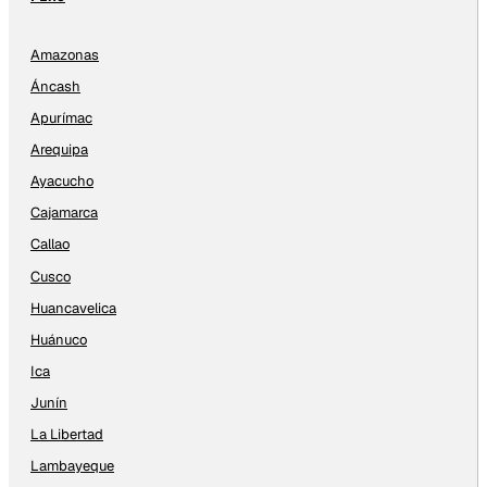
Amazonas
Áncash
Apurímac
Arequipa
Ayacucho
Cajamarca
Callao
Cusco
Huancavelica
Huánuco
Ica
Junín
La Libertad
Lambayeque