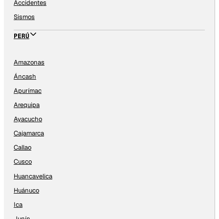
Accidentes
Sismos
PERÚ
Amazonas
Áncash
Apurímac
Arequipa
Ayacucho
Cajamarca
Callao
Cusco
Huancavelica
Huánuco
Ica
Junín