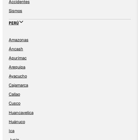
Accidentes
Sismos
PERÚ
Amazonas
Áncash
Apurímac
Arequipa
Ayacucho
Cajamarca
Callao
Cusco
Huancavelica
Huánuco
Ica
Junín