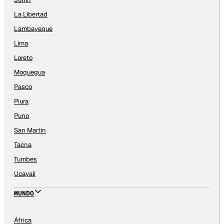
La Libertad
Lambayeque
Lima
Loreto
Moquegua
Pasco
Piura
Puno
San Martín
Tacna
Tumbes
Ucayali
MUNDO
África