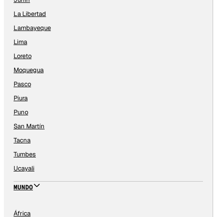
La Libertad
Lambayeque
Lima
Loreto
Moquegua
Pasco
Piura
Puno
San Martín
Tacna
Tumbes
Ucayali
MUNDO
África