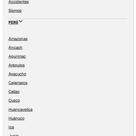
Accidentes
Sismos
PERÚ
Amazonas
Áncash
Apurímac
Arequipa
Ayacucho
Cajamarca
Callao
Cusco
Huancavelica
Huánuco
Ica
Junín