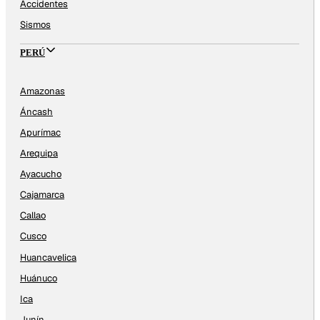
Accidentes
Sismos
PERÚ
Amazonas
Áncash
Apurímac
Arequipa
Ayacucho
Cajamarca
Callao
Cusco
Huancavelica
Huánuco
Ica
Junín