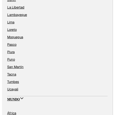
La Libertad
Lambayeque
Lima
Loreto
Moquegua
Pasco
Piura
Puno
San Martín
Tacna
Tumbes
Ucayali
MUNDO
África