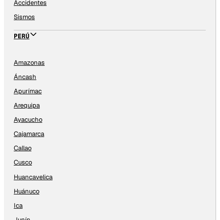
Accidentes
Sismos
PERÚ
Amazonas
Áncash
Apurímac
Arequipa
Ayacucho
Cajamarca
Callao
Cusco
Huancavelica
Huánuco
Ica
Junín