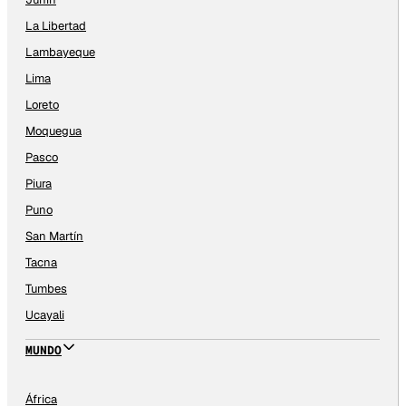
La Libertad
Lambayeque
Lima
Loreto
Moquegua
Pasco
Piura
Puno
San Martín
Tacna
Tumbes
Ucayali
MUNDO
África