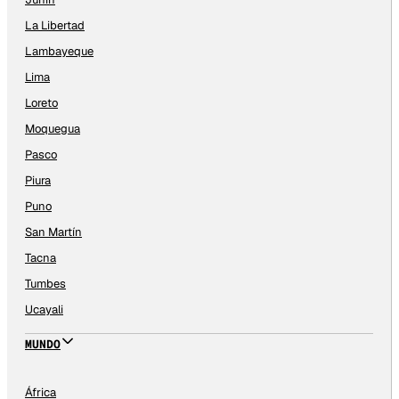
La Libertad
Lambayeque
Lima
Loreto
Moquegua
Pasco
Piura
Puno
San Martín
Tacna
Tumbes
Ucayali
MUNDO
África