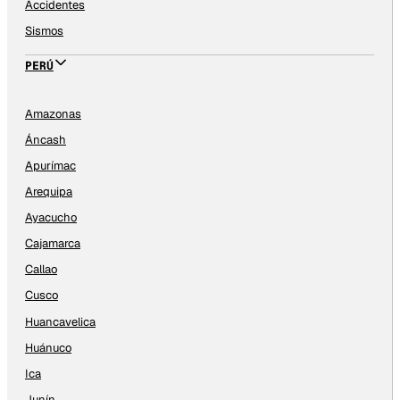
Accidentes
Sismos
PERÚ
Amazonas
Áncash
Apurímac
Arequipa
Ayacucho
Cajamarca
Callao
Cusco
Huancavelica
Huánuco
Ica
Junín