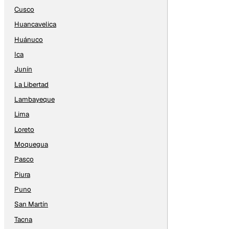
Cusco
Huancavelica
Huánuco
Ica
Junín
La Libertad
Lambayeque
Lima
Loreto
Moquegua
Pasco
Piura
Puno
San Martín
Tacna