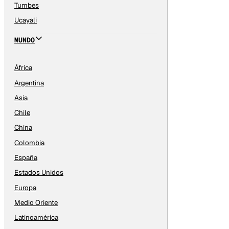
Tumbes
Ucayali
MUNDO
África
Argentina
Asia
Chile
China
Colombia
España
Estados Unidos
Europa
Medio Oriente
Latinoamérica