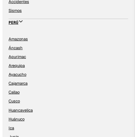
Accidentes
Sismos
PERÚ
Amazonas
Áncash
Apurímac
Arequipa
Ayacucho
Cajamarca
Callao
Cusco
Huancavelica
Huánuco
Ica
Junín