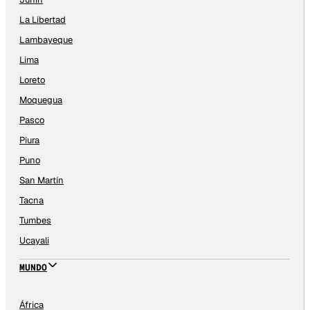
La Libertad
Lambayeque
Lima
Loreto
Moquegua
Pasco
Piura
Puno
San Martín
Tacna
Tumbes
Ucayali
MUNDO
África