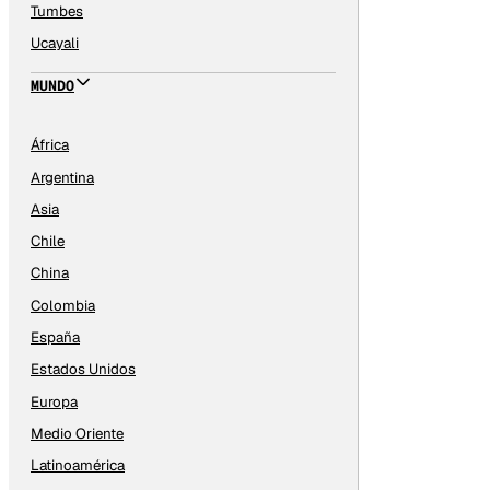
Tumbes
Ucayali
MUNDO
África
Argentina
Asia
Chile
China
Colombia
España
Estados Unidos
Europa
Medio Oriente
Latinoamérica