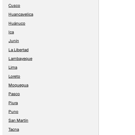
Cusco
Huancavelica
Huánuco
Ica
Junín
La Libertad
Lambayeque
Lima
Loreto
Moquegua
Pasco
Piura
Puno
San Martín
Tacna