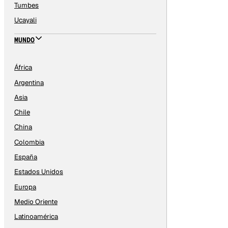
Tumbes
Ucayali
MUNDO
África
Argentina
Asia
Chile
China
Colombia
España
Estados Unidos
Europa
Medio Oriente
Latinoamérica