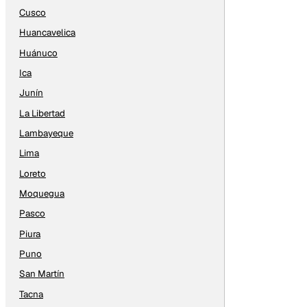
Cusco
Huancavelica
Huánuco
Ica
Junín
La Libertad
Lambayeque
Lima
Loreto
Moquegua
Pasco
Piura
Puno
San Martín
Tacna