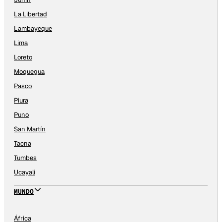
La Libertad
Lambayeque
Lima
Loreto
Moquegua
Pasco
Piura
Puno
San Martín
Tacna
Tumbes
Ucayali
MUNDO
África