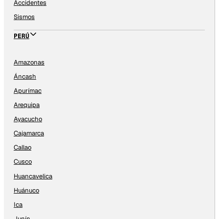
Accidentes
Sismos
PERÚ
Amazonas
Áncash
Apurímac
Arequipa
Ayacucho
Cajamarca
Callao
Cusco
Huancavelica
Huánuco
Ica
Junín