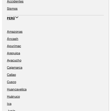
Accidentes
Sismos
PERÚ
Amazonas
Áncash
Apurímac
Arequipa
Ayacucho
Cajamarca
Callao
Cusco
Huancavelica
Huánuco
Ica
Junín