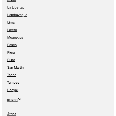
La Libertad
Lambayeque
Lima
Loreto
Moquegua
Pasco
Piura
Puno
San Martín
Tacna
Tumbes
Ucayali
MUNDO
África