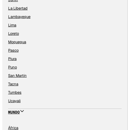
La Libertad
Lambayeque
Lima
Loreto
Moquegua
Pasco
Piura
Puno
San Martín
Tacna
Tumbes
Ucayali
MUNDO
África