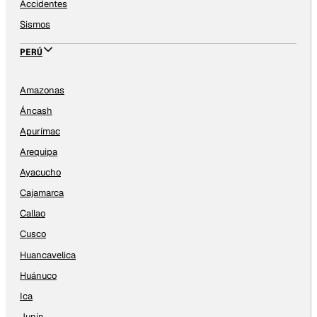
Accidentes
Sismos
PERÚ
Amazonas
Áncash
Apurímac
Arequipa
Ayacucho
Cajamarca
Callao
Cusco
Huancavelica
Huánuco
Ica
Junín