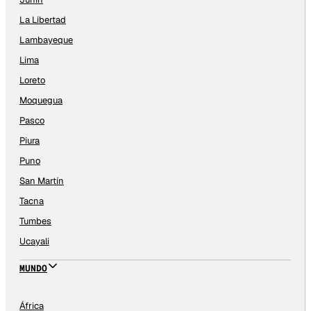
La Libertad
Lambayeque
Lima
Loreto
Moquegua
Pasco
Piura
Puno
San Martín
Tacna
Tumbes
Ucayali
MUNDO
África