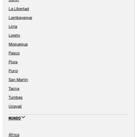
La Libertad
Lambayeque
Lima
Loreto
Moquegua
Pasco
Piura
Puno
San Martín
Tacna
Tumbes
Ucayali
MUNDO
África