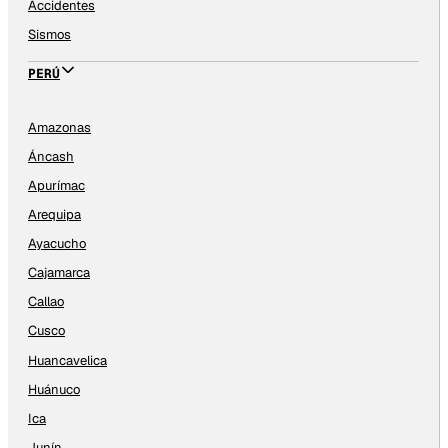
Accidentes
Sismos
PERÚ
Amazonas
Áncash
Apurímac
Arequipa
Ayacucho
Cajamarca
Callao
Cusco
Huancavelica
Huánuco
Ica
Junín