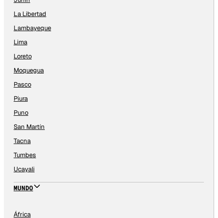
La Libertad
Lambayeque
Lima
Loreto
Moquegua
Pasco
Piura
Puno
San Martín
Tacna
Tumbes
Ucayali
MUNDO
África