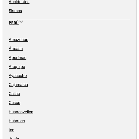
Accidentes
Sismos
PERÚ
Amazonas
Áncash
Apurímac
Arequipa
Ayacucho
Cajamarca
Callao
Cusco
Huancavelica
Huánuco
Ica
Junín