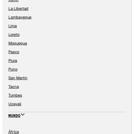
La Libertad
Lambayeque
Lima
Loreto
Moquegua
Pasco
Piura
Puno
San Martín
Tacna
Tumbes
Ucayali
MUNDO
África