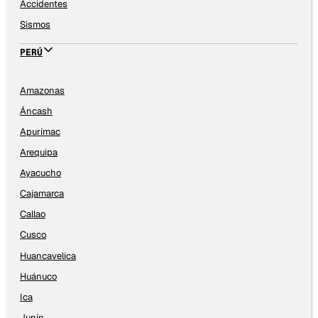
Accidentes
Sismos
PERÚ
Amazonas
Áncash
Apurímac
Arequipa
Ayacucho
Cajamarca
Callao
Cusco
Huancavelica
Huánuco
Ica
Junín