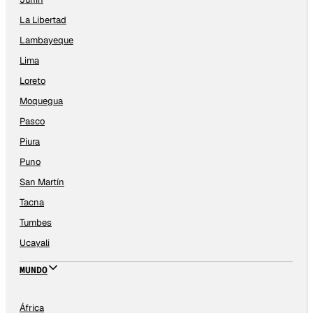
La Libertad
Lambayeque
Lima
Loreto
Moquegua
Pasco
Piura
Puno
San Martín
Tacna
Tumbes
Ucayali
MUNDO
África