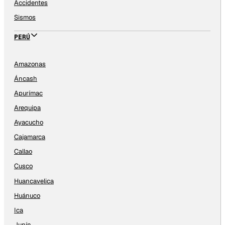
Accidentes
Sismos
PERÚ
Amazonas
Áncash
Apurímac
Arequipa
Ayacucho
Cajamarca
Callao
Cusco
Huancavelica
Huánuco
Ica
Junín