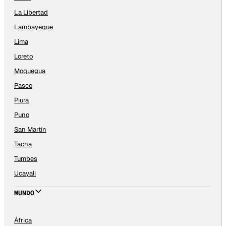
La Libertad
Lambayeque
Lima
Loreto
Moquegua
Pasco
Piura
Puno
San Martín
Tacna
Tumbes
Ucayali
MUNDO
África