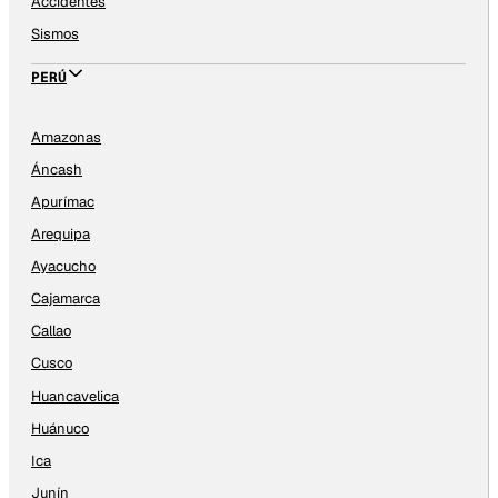
Accidentes
Sismos
PERÚ
Amazonas
Áncash
Apurímac
Arequipa
Ayacucho
Cajamarca
Callao
Cusco
Huancavelica
Huánuco
Ica
Junín