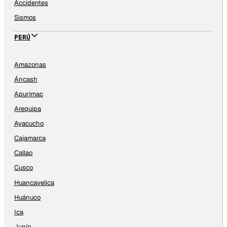
Accidentes
Sismos
PERÚ
Amazonas
Áncash
Apurímac
Arequipa
Ayacucho
Cajamarca
Callao
Cusco
Huancavelica
Huánuco
Ica
Junín