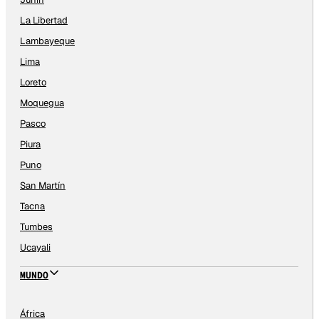
La Libertad
Lambayeque
Lima
Loreto
Moquegua
Pasco
Piura
Puno
San Martín
Tacna
Tumbes
Ucayali
MUNDO
África