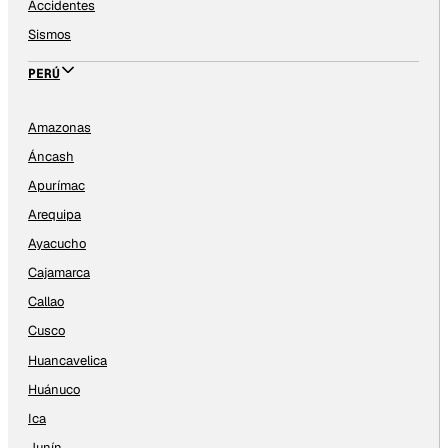
Accidentes
Sismos
PERÚ
Amazonas
Áncash
Apurímac
Arequipa
Ayacucho
Cajamarca
Callao
Cusco
Huancavelica
Huánuco
Ica
Junín