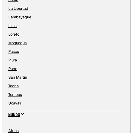
La Libertad
Lambayeque
Lima
Loreto
Moquegua
Pasco
Piura
Puno
San Martín
Tacna
Tumbes
Ucayali
MUNDO
África