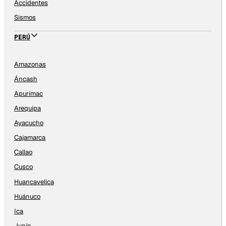
Accidentes
Sismos
PERÚ
Amazonas
Áncash
Apurímac
Arequipa
Ayacucho
Cajamarca
Callao
Cusco
Huancavelica
Huánuco
Ica
Junín