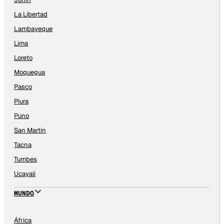
La Libertad
Lambayeque
Lima
Loreto
Moquegua
Pasco
Piura
Puno
San Martín
Tacna
Tumbes
Ucayali
MUNDO
África