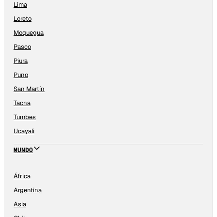
Lima
Loreto
Moquegua
Pasco
Piura
Puno
San Martín
Tacna
Tumbes
Ucayali
MUNDO
África
Argentina
Asia