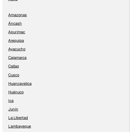
Amazonas
Áncash
Apurímac
Arequipa
Ayacucho
Cajamarca
Callao
Cusco
Huancavelica
Huánuco
Ica
Junín
La Libertad
Lambayeque