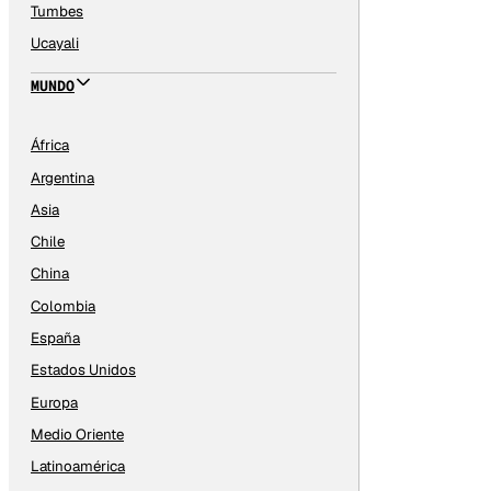
Tumbes
Ucayali
MUNDO
África
Argentina
Asia
Chile
China
Colombia
España
Estados Unidos
Europa
Medio Oriente
Latinoamérica