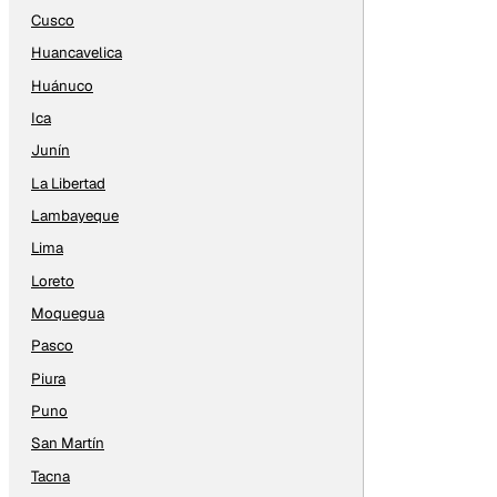
Cusco
Huancavelica
Huánuco
Ica
Junín
La Libertad
Lambayeque
Lima
Loreto
Moquegua
Pasco
Piura
Puno
San Martín
Tacna