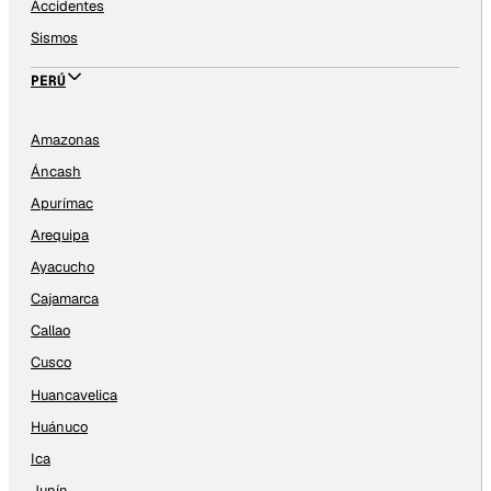
Accidentes
Sismos
PERÚ
Amazonas
Áncash
Apurímac
Arequipa
Ayacucho
Cajamarca
Callao
Cusco
Huancavelica
Huánuco
Ica
Junín