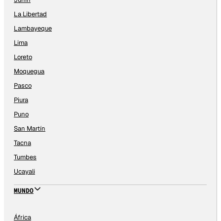
La Libertad
Lambayeque
Lima
Loreto
Moquegua
Pasco
Piura
Puno
San Martín
Tacna
Tumbes
Ucayali
MUNDO
África