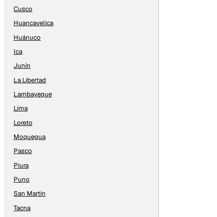
Cusco
Huancavelica
Huánuco
Ica
Junín
La Libertad
Lambayeque
Lima
Loreto
Moquegua
Pasco
Piura
Puno
San Martín
Tacna