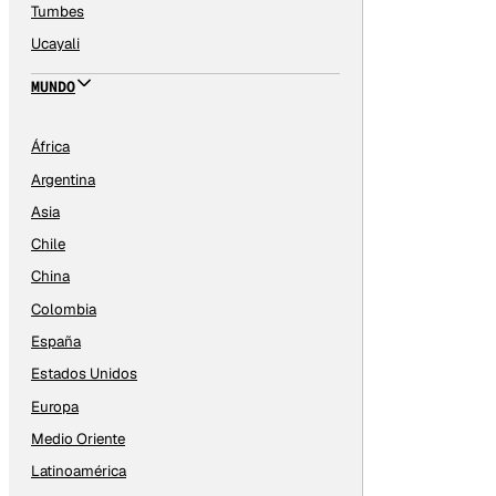
Tumbes
Ucayali
MUNDO
África
Argentina
Asia
Chile
China
Colombia
España
Estados Unidos
Europa
Medio Oriente
Latinoamérica