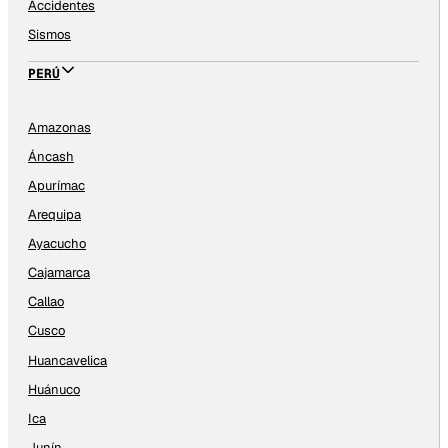
Accidentes
Sismos
PERÚ
Amazonas
Áncash
Apurímac
Arequipa
Ayacucho
Cajamarca
Callao
Cusco
Huancavelica
Huánuco
Ica
Junín