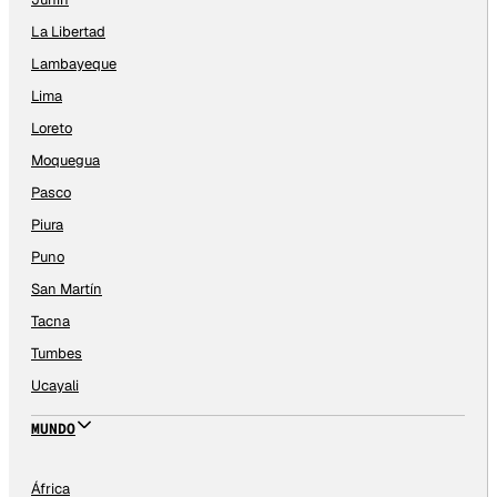
La Libertad
Lambayeque
Lima
Loreto
Moquegua
Pasco
Piura
Puno
San Martín
Tacna
Tumbes
Ucayali
MUNDO
África