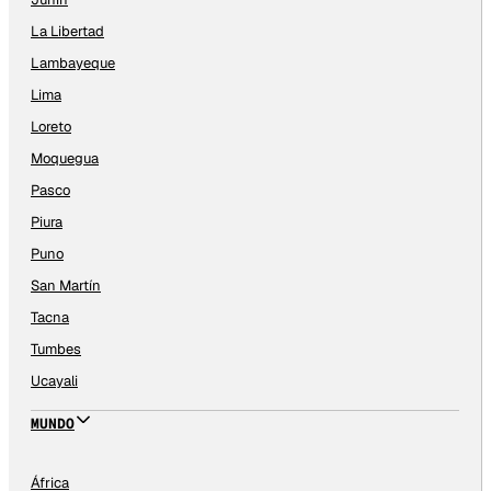
La Libertad
Lambayeque
Lima
Loreto
Moquegua
Pasco
Piura
Puno
San Martín
Tacna
Tumbes
Ucayali
MUNDO
África