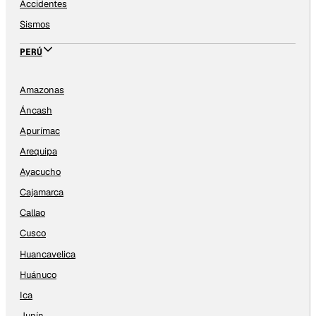
Accidentes
Sismos
PERÚ
Amazonas
Áncash
Apurímac
Arequipa
Ayacucho
Cajamarca
Callao
Cusco
Huancavelica
Huánuco
Ica
Junín