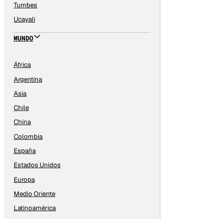
Tumbes
Ucayali
MUNDO
África
Argentina
Asia
Chile
China
Colombia
España
Estados Unidos
Europa
Medio Oriente
Latinoamérica