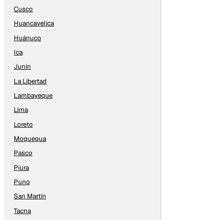
Cusco
Huancavelica
Huánuco
Ica
Junín
La Libertad
Lambayeque
Lima
Loreto
Moquegua
Pasco
Piura
Puno
San Martín
Tacna