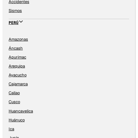
Accidentes
Sismos
PERÚ
Amazonas
Áncash
Apurímac
Arequipa
Ayacucho
Cajamarca
Callao
Cusco
Huancavelica
Huánuco
Ica
Junín