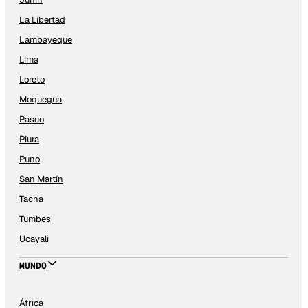
La Libertad
Lambayeque
Lima
Loreto
Moquegua
Pasco
Piura
Puno
San Martín
Tacna
Tumbes
Ucayali
MUNDO
África