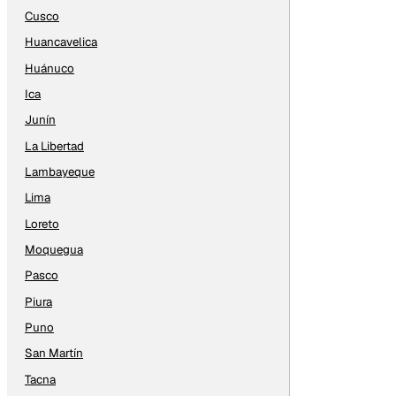
Cusco
Huancavelica
Huánuco
Ica
Junín
La Libertad
Lambayeque
Lima
Loreto
Moquegua
Pasco
Piura
Puno
San Martín
Tacna