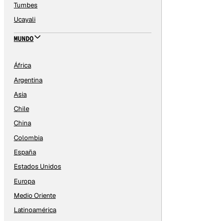
Tumbes
Ucayali
MUNDO
África
Argentina
Asia
Chile
China
Colombia
España
Estados Unidos
Europa
Medio Oriente
Latinoamérica