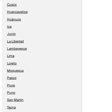
Cusco
Huancavelica
Huánuco
Ica
Junín
La Libertad
Lambayeque
Lima
Loreto
Moquegua
Pasco
Piura
Puno
San Martín
Tacna