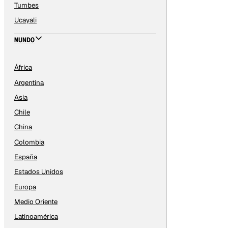
Tumbes
Ucayali
MUNDO
África
Argentina
Asia
Chile
China
Colombia
España
Estados Unidos
Europa
Medio Oriente
Latinoamérica