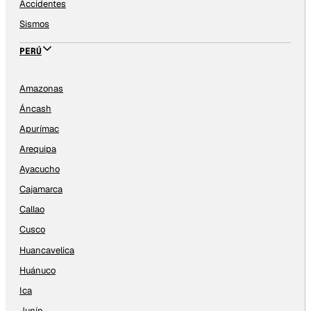
Accidentes
Sismos
PERÚ
Amazonas
Áncash
Apurímac
Arequipa
Ayacucho
Cajamarca
Callao
Cusco
Huancavelica
Huánuco
Ica
Junín