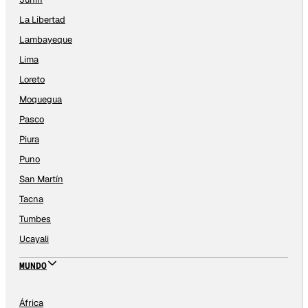
La Libertad
Lambayeque
Lima
Loreto
Moquegua
Pasco
Piura
Puno
San Martín
Tacna
Tumbes
Ucayali
MUNDO
África