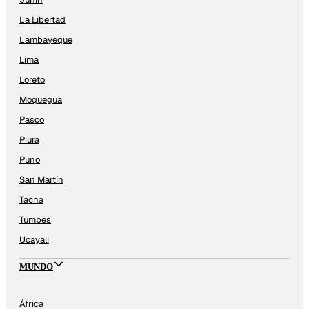
La Libertad
Lambayeque
Lima
Loreto
Moquegua
Pasco
Piura
Puno
San Martín
Tacna
Tumbes
Ucayali
MUNDO
África