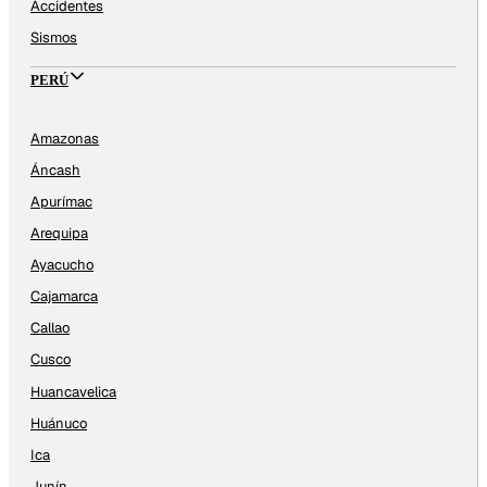
Accidentes
Sismos
PERÚ
Amazonas
Áncash
Apurímac
Arequipa
Ayacucho
Cajamarca
Callao
Cusco
Huancavelica
Huánuco
Ica
Junín