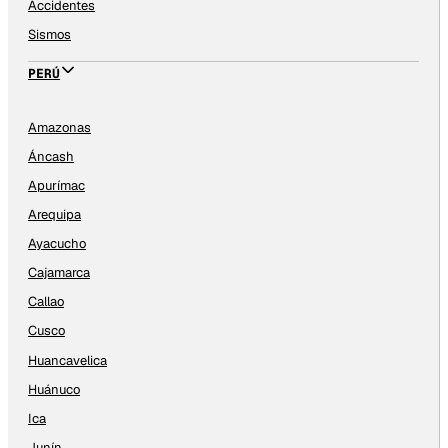
Accidentes
Sismos
PERÚ
Amazonas
Áncash
Apurímac
Arequipa
Ayacucho
Cajamarca
Callao
Cusco
Huancavelica
Huánuco
Ica
Junín