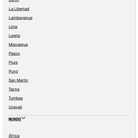
La Libertad
Lambayeque
Lima
Loreto
Moquegua
Pasco
Piura
Puno
San Martín
Tacna
Tumbes
Ucayali
MUNDO
África