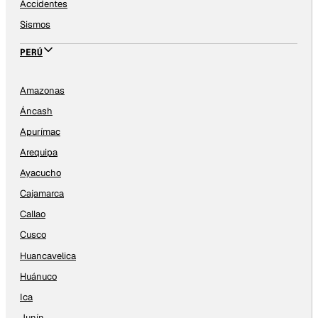
Accidentes
Sismos
PERÚ
Amazonas
Áncash
Apurímac
Arequipa
Ayacucho
Cajamarca
Callao
Cusco
Huancavelica
Huánuco
Ica
Junín