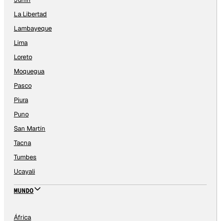
La Libertad
Lambayeque
Lima
Loreto
Moquegua
Pasco
Piura
Puno
San Martín
Tacna
Tumbes
Ucayali
MUNDO
África