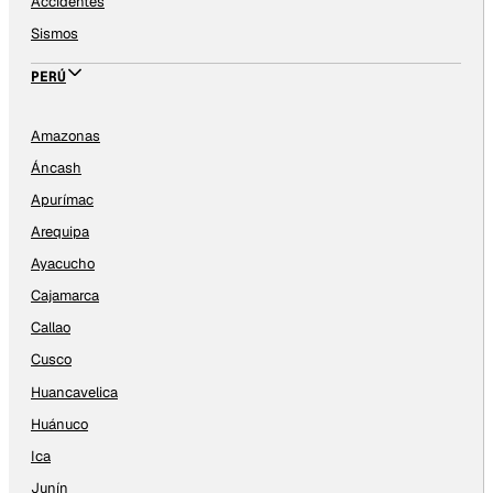
Accidentes
Sismos
PERÚ
Amazonas
Áncash
Apurímac
Arequipa
Ayacucho
Cajamarca
Callao
Cusco
Huancavelica
Huánuco
Ica
Junín