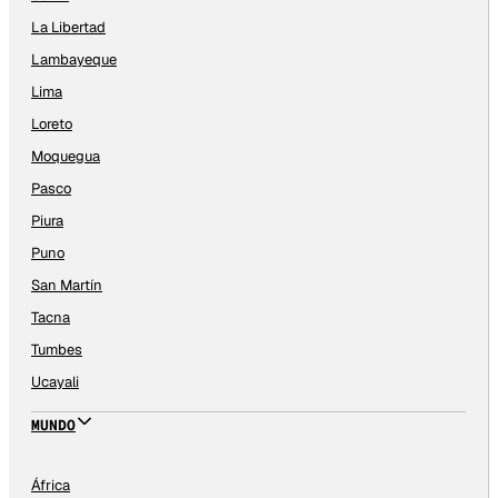
La Libertad
Lambayeque
Lima
Loreto
Moquegua
Pasco
Piura
Puno
San Martín
Tacna
Tumbes
Ucayali
MUNDO
África