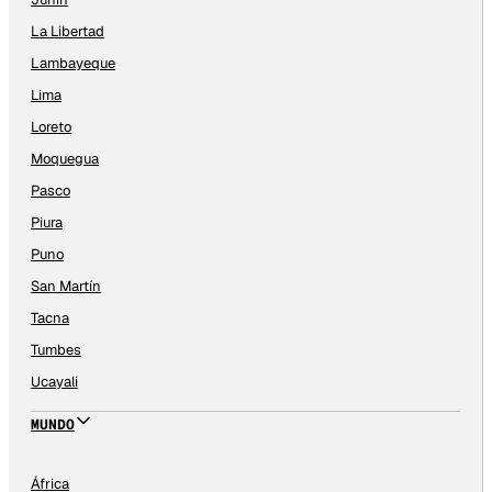
La Libertad
Lambayeque
Lima
Loreto
Moquegua
Pasco
Piura
Puno
San Martín
Tacna
Tumbes
Ucayali
MUNDO
África