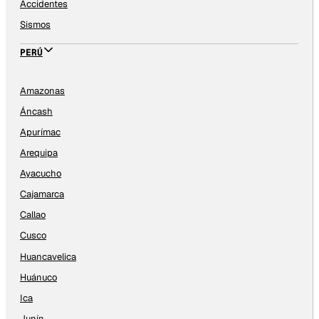
Accidentes
Sismos
PERÚ
Amazonas
Áncash
Apurímac
Arequipa
Ayacucho
Cajamarca
Callao
Cusco
Huancavelica
Huánuco
Ica
Junín