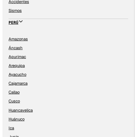
Accidentes
Sismos
PERÚ
Amazonas
Áncash
Apurímac
Arequipa
Ayacucho
Cajamarca
Callao
Cusco
Huancavelica
Huánuco
Ica
Junín