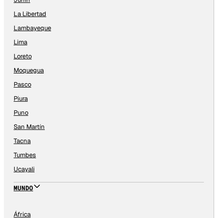
La Libertad
Lambayeque
Lima
Loreto
Moquegua
Pasco
Piura
Puno
San Martín
Tacna
Tumbes
Ucayali
MUNDO
África