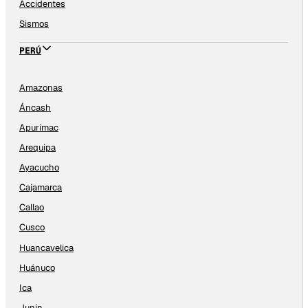
Accidentes
Sismos
PERÚ
Amazonas
Áncash
Apurímac
Arequipa
Ayacucho
Cajamarca
Callao
Cusco
Huancavelica
Huánuco
Ica
Junín