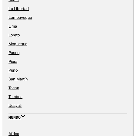
La Libertad
Lambayeque
Lima
Loreto
Moquegua
Pasco
Piura
Puno
San Martín
Tacna
Tumbes
Ucayali
MUNDO
África